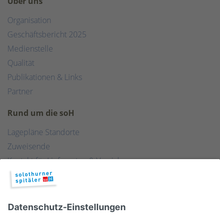
Über uns
Organisation
Geschäftsbericht 2025
Medienstelle
Qualität
Publikationen & Links
Partner
Rund um die soH
Lagepläne Standorte
Zuweisende
Kontakt für Lieferanten & Versicherungen
Zentralwäscherei
HEBSORG
Spital Club