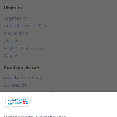
Über uns
Organisation
Geschäftsbericht 2025
Medienstelle
Qualität
Publikationen & Links
Partner
Rund um die soH
Lagepläne Standorte
Zuweisende
Kontakt für Lieferanten & Versicherungen
Zentralwäscherei
HEBSORG
Spital Club