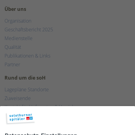
Über uns
Organisation
Geschäftsbericht 2025
Medienstelle
Qualität
Publikationen & Links
Partner
Rund um die soH
Lagepläne Standorte
Zuweisende
Kontakt für Lieferanten & Versicherungen
Zentralwäscherei
HEBSORG
Spital Club