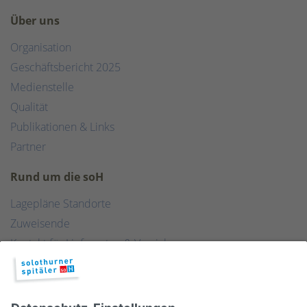
Über uns
Organisation
Geschäftsbericht 2025
Medienstelle
Qualität
Publikationen & Links
Partner
Rund um die soH
Lagepläne Standorte
Zuweisende
Kontakt für Lieferanten & Versicherungen
Zentralwäscherei
HEBSORG
Spital Club