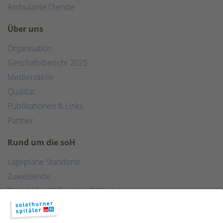
Ambulante Dienste
Über uns
Organisation
Geschäftsbericht 2025
Medienstelle
Qualität
Publikationen & Links
Partner
Rund um die soH
Lagepläne Standorte
Zuweisende
Kontakt für Lieferanten & Versicherungen
Zentralwäscherei
HEBSORG