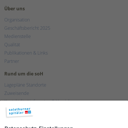
Über uns
Organisation
Geschäftsbericht 2025
Medienstelle
Qualität
Publikationen & Links
Partner
Rund um die soH
Lagepläne Standorte
Zuweisende
Kontakt für Lieferanten & Versicherungen
Zentralwäscherei
HEBSORG
Spital Club