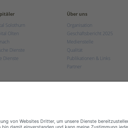
pitäler
Über uns
tal Solothurn
Organisation
ital Olten
Geschäftsbericht 2025
rnach
Medienstelle
ische Dienste
Qualität
e Dienste
Publikationen & Links
Partner