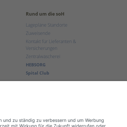
Rund um die soH
Lagepläne Standorte
Zuweisende
Kontakt für Lieferanten &
Versicherungen
Zentralwäscherei
HEBSORG
Spital Club