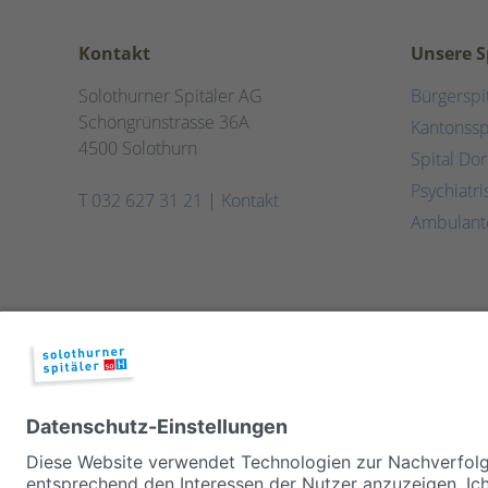
Kontakt
Unsere S
Solothurner Spitäler AG
Bürgerspi
Schöngrünstrasse 36A
Kantonssp
4500 Solothurn
Spital Do
Psychiatr
T
032 627 31 21
|
Kontakt
Ambulant