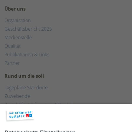
Über uns
Organisation
Geschäftsbericht 2025
Medienstelle
Qualität
Publikationen & Links
Partner
Rund um die soH
Lagepläne Standorte
Zuweisende
Kontakt für Lieferanten & Versicherungen
Zentralwäscherei
HEBSORG
Spital Club