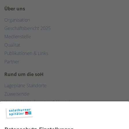
Über uns
Organisation
Geschäftsbericht 2025
Medienstelle
Qualität
Publikationen & Links
Partner
Rund um die soH
Lagepläne Standorte
Zuweisende
Kontakt für Lieferanten & Versicherungen
Zentralwäscherei
HEBSORG
Spital Club