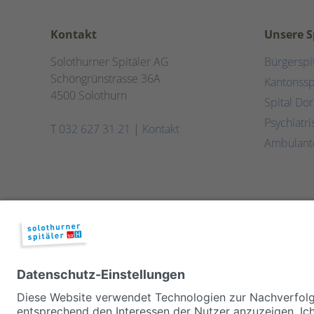
Kontakt
Unsere S
Solothurner Spitäler AG
Bürgerspi
Schöngrünstrasse 36A
Kantonssp
4500 Solothurn
Spital Do
Psychiatr
T
032 627 31 21
|
Kontakt
Ambulant