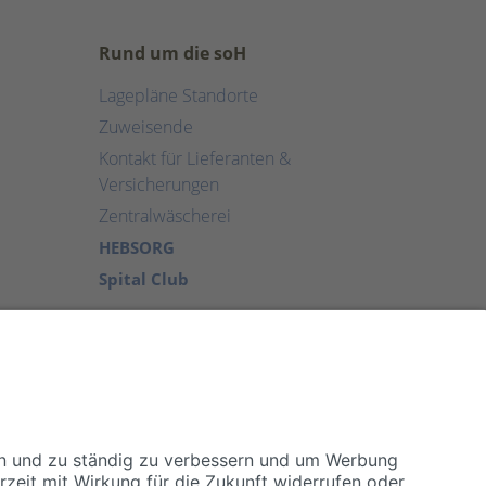
Rund um die soH
Lagepläne Standorte
Zuweisende
Kontakt für Lieferanten &
Versicherungen
Zentralwäscherei
HEBSORG
Spital Club