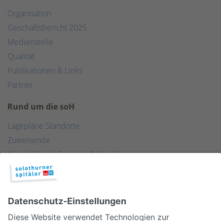
Organisation
Geschäftsbericht 2025
Medienstelle
Qualität
Publikationen & Links
Partner
Rund um die soH
Lagepläne Standorte
Zuweisende
Kontakt für Lieferanten & Versicherungen
Zentralwäscherei
HEBSORG
Spital Club