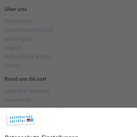
Über uns
Organisation
Geschäftsbericht 2025
Medienstelle
Qualität
Publikationen & Links
Partner
Rund um die soH
Lagepläne Standorte
Zuweisende
Kontakt für Lieferanten & Versicherungen
Zentralwäscherei
HEBSORG
Spital Club