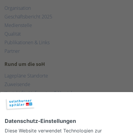
Organisation
Geschäftsbericht 2025
Medienstelle
Qualität
Publikationen & Links
Partner
Rund um die soH
Lagepläne Standorte
Zuweisende
Kontakt für Lieferanten & Versicherungen
Zentralwäscherei
HEBSORG
Spital Club