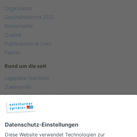
Organisation
Geschäftsbericht 2025
Medienstelle
Qualität
Publikationen & Links
Partner
Rund um die soH
Lagepläne Standorte
Zuweisende
Kontakt für Lieferanten & Versicherungen
Zentralwäscherei
HEBSORG
Spital Club