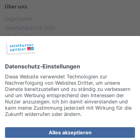
Über uns
Organisation
Geschäftsbericht 2025
Medienstelle
Qualität
Publikationen & Links
Partner
© 2026, Solothurner Spitäler AG
Impressum