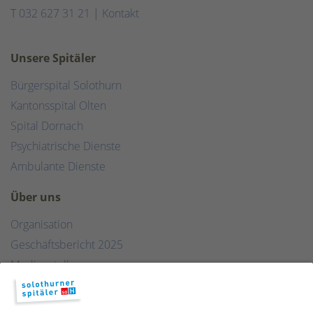
T
032 627 31 21
|
Kontakt
Unsere Spitäler
Bürgerspital Solothurn
Kantonsspital Olten
Spital Dornach
Psychiatrische Dienste
Ambulante Dienste
Über uns
Organisation
Geschäftsbericht 2025
Medienstelle
Qualität
Publikationen & Links