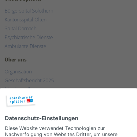
Bürgerspital Solothurn
Kantonsspital Olten
Spital Dornach
Psychiatrische Dienste
Ambulante Dienste
Über uns
Organisation
Geschäftsbericht 2025
Medienstelle
Qualität
Publikationen & Links
Partner